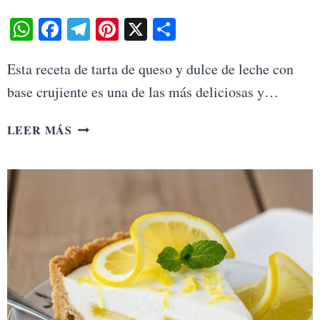
WhatsApp
Facebook
Telegram
Pinterest
X
Share
Esta receta de tarta de queso y dulce de leche con
base crujiente es una de las más deliciosas y…
TARTA
LEER MÁS
DE
QUESO
Y
DULCE
DE
LECHE
CON
BASE
CRUJIENTE