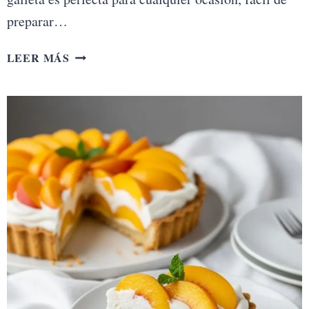
preparar…
TARTA
LEER MÁS
DE
YOGUR
Y
LIMÓN
CON
BASE
DE
GALLETA