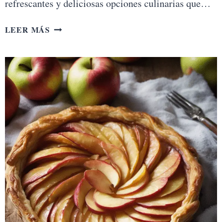
refrescantes y deliciosas opciones culinarias que…
TARTAS
LEER MÁS
HELADAS
CASERAS:
RECETAS
REFRESCANTES
PARA
EL
VERANO