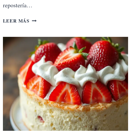
repostería…
TARTA
LEER MÁS
DE
CEREZAS
Y
ALMENDRAS
CON
BASE
DE
HOJALDRE