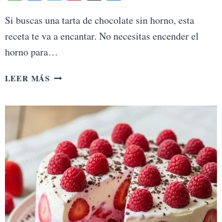
Si buscas una tarta de chocolate sin horno, esta
receta te va a encantar. No necesitas encender el
horno para…
TARTA
LEER MÁS
DE
CHOCOLATE
SIN
HORNO:
RECETA
FÁCIL
Y
CREMOSA