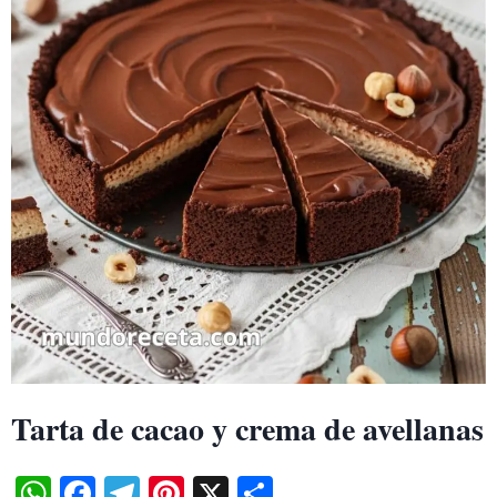
CON
MASAS
CASERAS
Tarta de cacao y crema de avellanas
WhatsApp
Facebook
Telegram
Pinterest
X
Share