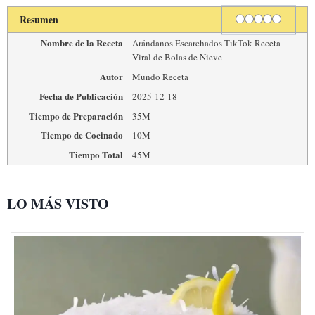
Rating
1 star
2 stars
3 stars
4 stars
5 stars
Resumen
Nombre de la Receta
Arándanos Escarchados TikTok Receta
Viral de Bolas de Nieve
Autor
Mundo Receta
Fecha de Publicación
2025-12-18
Tiempo de Preparación
35M
Tiempo de Cocinado
10M
Tiempo Total
45M
LO MÁS VISTO