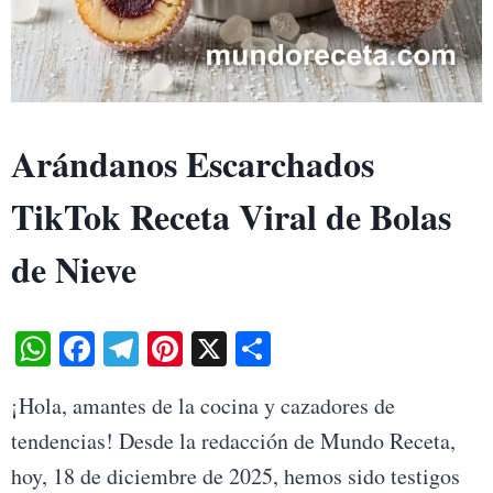
Arándanos Escarchados
TikTok Receta Viral de Bolas
de Nieve
W
Fa
Te
Pi
X
S
ha
ce
le
nt
ha
¡Hola, amantes de la cocina y cazadores de
ts
bo
gr
er
re
tendencias! Desde la redacción de Mundo Receta,
A
ok
a
es
hoy, 18 de diciembre de 2025, hemos sido testigos
pp
m
t