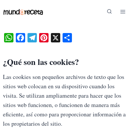
Saltar
al
contenido
W
Fa
Te
Pi
X
S
ha
ce
le
nt
ha
ts
bo
gr
er
re
¿Qué son las cookies?
A
ok
a
es
pp
m
t
Las cookies son pequeños archivos de texto que los
sitios web colocan en su dispositivo cuando los
visita. Se utilizan ampliamente para hacer que los
sitios web funcionen, o funcionen de manera más
eficiente, así como para proporcionar información a
los propietarios del sitio.