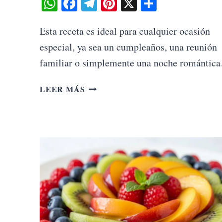
WhatsApp
Facebook
Telegram
Pinterest
X
Share
Esta receta es ideal para cualquier ocasión
especial, ya sea un cumpleaños, una reunión
familiar o simplemente una noche romántic
TARTA
LEER MÁS
DE
QUESO
AL
HORNO
CON
FRUTOS
ROJOS