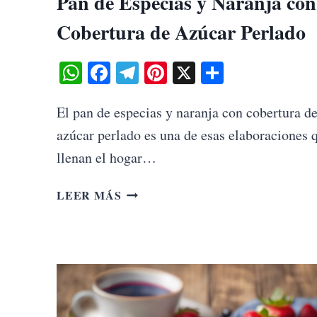
Pan de Especias y Naranja con
Cobertura de Azúcar Perlado
WhatsApp
Facebook
Telegram
Pinterest
X
Share
El pan de especias y naranja con cobertura d
azúcar perlado es una de esas elaboraciones 
llenan el hogar…
PAN
LEER MÁS
DE
ESPECIAS
Y
NARANJA
CON
COBERTURA
DE