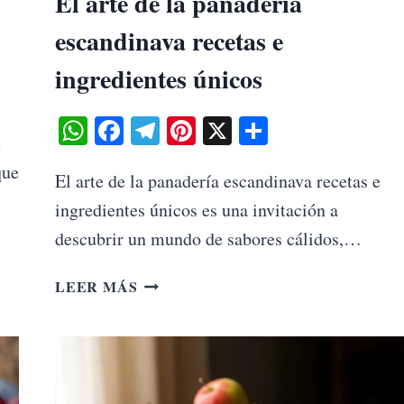
El arte de la panadería
escandinava recetas e
ingredientes únicos
WhatsApp
Facebook
Telegram
Pinterest
X
Share
e
que
El arte de la panadería escandinava recetas e
ingredientes únicos es una invitación a
descubrir un mundo de sabores cálidos,…
EL
LEER MÁS
ARTE
DE
LA
PANADERÍA
ESCANDINAVA