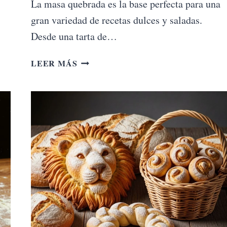
La masa quebrada es la base perfecta para una
gran variedad de recetas dulces y saladas.
Desde una tarta de…
MASA
LEER MÁS
QUEBRADA
PARA
TUS
PASTELES
Y
TARTAS
CASERAS
CÓMO
SE
HACE