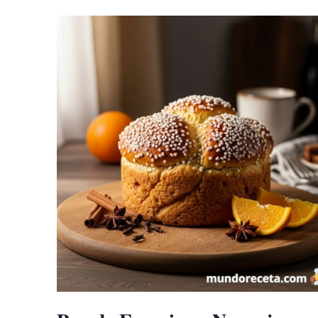
DEFINITIVA
DE
RECETAS
DE
POSTRES
Y
DULCES
CASEROS