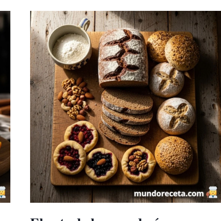
QUESO
CASEROS:
LA
RECETA
MÁS
FÁCIL
Y
ESPONJOSA