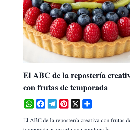
El ABC de la repostería creati
con frutas de temporada
WhatsApp
Facebook
Telegram
Pinterest
X
Share
El ABC de la repostería creativa con frutas d
temporada es un arte que combina la