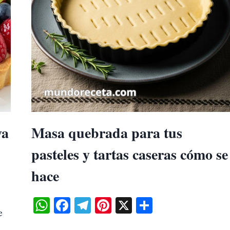
va
Masa quebrada para tus
pasteles y tartas caseras cómo se
hace
WhatsApp
Facebook
Telegram
Pinterest
X
Share
e