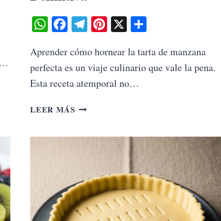
WhatsApp
Facebook
Telegram
Pinterest
X
Share
Aprender cómo hornear la tarta de manzana
a…
perfecta es un viaje culinario que vale la pena.
Esta receta atemporal no…
CÓMO
LEER MÁS
HORNEAR
LA
TARTA
DE
MANZANA
PERFECTA
LA
GUÍA
DEFINITIVA