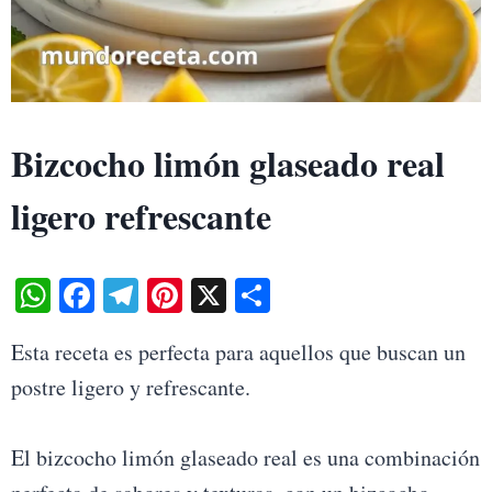
Bizcocho limón glaseado real
ligero refrescante
W
Fa
Te
Pi
X
S
ha
ce
le
nt
ha
Esta receta es perfecta para aquellos que buscan un
ts
bo
gr
er
re
postre ligero y refrescante.
A
ok
a
es
pp
m
t
El bizcocho limón glaseado real es una combinación