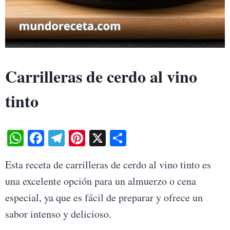
Carrilleras de cerdo al vino
tinto
W
Fa
Te
Pi
X
S
ha
ce
le
nt
ha
Esta receta de carrilleras de cerdo al vino tinto es
ts
bo
gr
er
re
una excelente opción para un almuerzo o cena
A
ok
a
es
especial, ya que es fácil de preparar y ofrece un
pp
m
t
sabor intenso y delicioso.