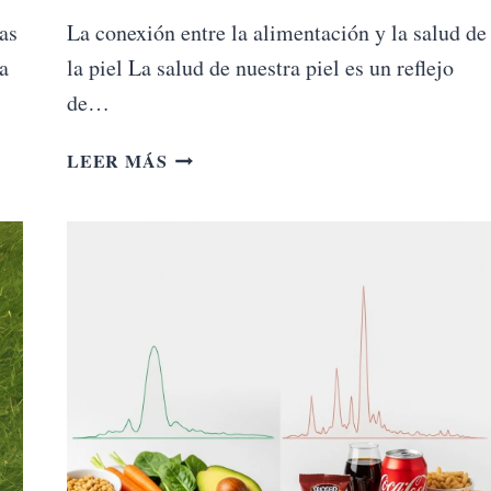
as
La conexión entre la alimentación y la salud de
ya
la piel La salud de nuestra piel es un reflejo
de…
CÓMO
LEER MÁS
MEJORAR
LA
SALUD
DE
TU
PIEL
A
TRAVÉS
DE
LA
ALIMENTACIÓN