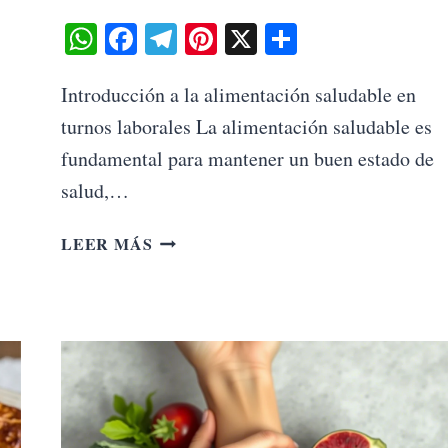
WhatsApp
Facebook
Telegram
Pinterest
X
Share
Introducción a la alimentación saludable en
turnos laborales La alimentación saludable es
fundamental para mantener un buen estado de
salud,…
CONSEJOS
LEER MÁS
PARA
UNA
ALIMENTACIÓN
SALUDABLE
SI
TRABAJAS
POR
TURNOS