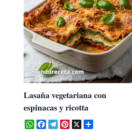
LA
SALUD
Y
CÓMO
CONSUMIRLOS
Lasaña vegetariana con
espinacas y ricotta
WhatsApp
Facebook
Telegram
Pinterest
X
Share