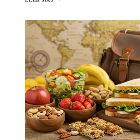
CREAR
UN
ENTORNO
ALIMENTARIO
SALUDABLE
EN
CASA