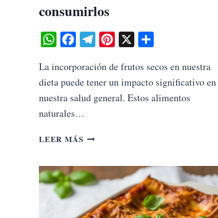
consumirlos
WhatsApp
Facebook
Telegram
Pinterest
X
Share
La incorporación de frutos secos en nuestra
dieta puede tener un impacto significativo en
nuestra salud general. Estos alimentos
naturales…
LOS
LEER MÁS
BENEFICIOS
DE
LOS
FRUTOS
SECOS
PARA