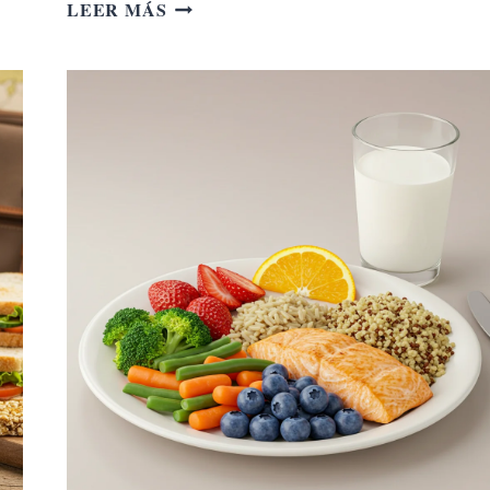
LA
LEER MÁS
IMPORTANCIA
DE
LAS
GRASAS
SALUDABLES
PARA
EL
CEREBRO
Y
EL
SISTEMA
NERVIOSO