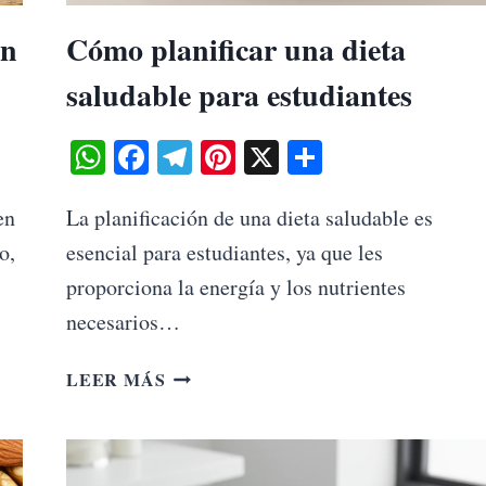
ón
Cómo planificar una dieta
saludable para estudiantes
WhatsApp
Facebook
Telegram
Pinterest
X
Share
en
La planificación de una dieta saludable es
o,
esencial para estudiantes, ya que les
proporciona la energía y los nutrientes
necesarios…
CÓMO
LEER MÁS
PLANIFICAR
UNA
DIETA
SALUDABLE