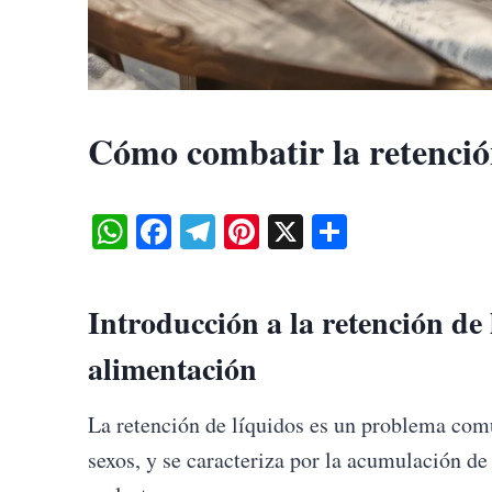
Cómo combatir la retención
W
Fa
Te
Pi
X
S
ha
ce
le
nt
ha
ts
bo
gr
er
re
Introducción a la retención de 
A
ok
a
es
alimentación
pp
m
t
La retención de líquidos es un problema comú
sexos, y se caracteriza por la acumulación de