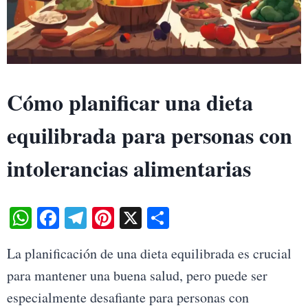
Cómo planificar una dieta
equilibrada para personas con
intolerancias alimentarias
W
Fa
Te
Pi
X
S
ha
ce
le
nt
ha
La planificación de una dieta equilibrada es crucial
ts
bo
gr
er
re
para mantener una buena salud, pero puede ser
A
ok
a
es
especialmente desafiante para personas con
pp
m
t