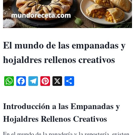
El mundo de las empanadas y
hojaldres rellenos creativos
W
Fa
Te
Pi
X
S
ha
ce
le
nt
ha
ts
bo
gr
er
re
Introducción a las Empanadas y
A
ok
a
es
Hojaldres Rellenos Creativos
pp
m
t
En el mundo de la panadería y la repostería, existen