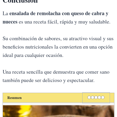
ensalada de remolacha con queso de cabra y
La
nueces
es una receta fácil, rápida y muy saludable.
Su combinación de sabores, su atractivo visual y sus
beneficios nutricionales la convierten en una opción
ideal para cualquier ocasión.
Una receta sencilla que demuestra que comer sano
también puede ser delicioso y espectacular.
Rating
1 star
2 stars
3 stars
4 stars
5 stars
Resumen