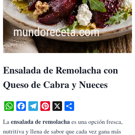
Ensalada de Remolacha con
Queso de Cabra y Nueces
W
Fa
Te
Pi
X
S
ha
ce
le
nt
ha
ensalada de remolacha
La
es una opción fresca,
ts
bo
gr
er
re
nutritiva y llena de sabor que cada vez gana más
A
ok
a
es