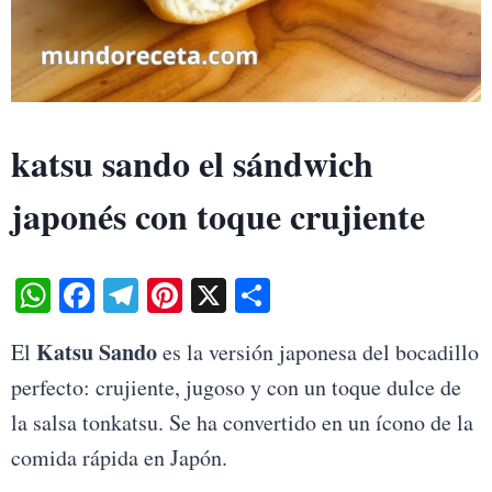
katsu sando el sándwich
japonés con toque crujiente
W
Fa
Te
Pi
X
S
ha
ce
le
nt
ha
Katsu Sando
El
es la versión japonesa del bocadillo
ts
bo
gr
er
re
perfecto: crujiente, jugoso y con un toque dulce de
A
ok
a
es
la salsa tonkatsu. Se ha convertido en un ícono de la
pp
m
t
comida rápida en Japón.