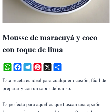
Mousse de maracuyá y coco
con toque de lima
W
Fa
Te
Pi
X
S
ha
ce
le
nt
ha
Esta receta es ideal para cualquier ocasión, fácil de
ts
bo
gr
er
re
preparar y con un sabor delicioso.
A
ok
a
es
pp
m
t
Es perfecta para aquellos que buscan una opción