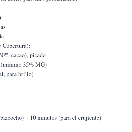
)
nas
da
y Cobertura):
60% cacao), picado
ar (mínimo 35% MG)
l, para brillo)
bizcocho) + 10 minutos (para el crujiente)