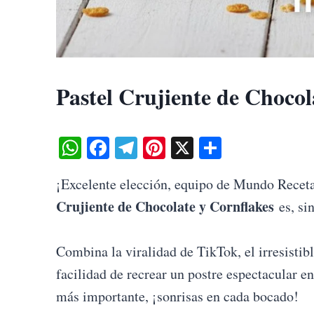
Pastel Crujiente de Chocol
W
Fa
Te
Pi
X
S
ha
ce
le
nt
ha
¡Excelente elección, equipo de Mundo Receta!
ts
bo
gr
er
re
Crujiente de Chocolate y Cornflakes
es, sin
A
ok
a
es
pp
m
t
Combina la viralidad de TikTok, el irresistib
facilidad de recrear un postre espectacular e
más importante, ¡sonrisas en cada bocado!