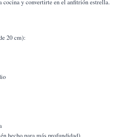
cocina y convertirte en el anfitrión estrella.
de 20 cm):
dio
a
cién hecho para más profundidad)