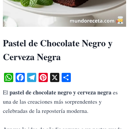
Pastel de Chocolate Negro y
Cerveza Negra
W
Fa
Te
Pi
X
S
ha
ce
le
nt
ha
pastel de chocolate negro y cerveza negra
El
es
ts
bo
gr
er
re
una de las creaciones más sorprendentes y
A
ok
a
es
celebradas de la repostería moderna.
pp
m
t