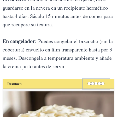
guardarse en la nevera en un recipiente hermético
hasta 4 días. Sácalo 15 minutos antes de comer para
que recupere su textura.
En congelador:
Puedes congelar el bizcocho (sin la
cobertura) envuelto en film transparente hasta por 3
meses. Descongela a temperatura ambiente y añade
la crema justo antes de servir.
Rating
1 star
2 stars
3 stars
4 stars
5 stars
Resumen