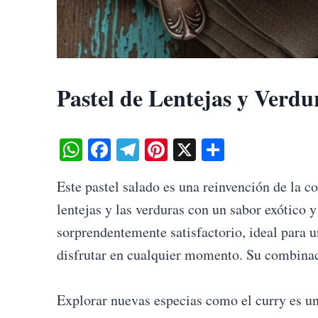
Pastel de Lentejas y Verd
W
Fa
Te
Pi
X
S
ha
ce
le
nt
ha
Este pastel salado es una reinvención de la c
ts
bo
gr
er
re
lentejas y las verduras con un sabor exótico 
A
ok
a
es
sorprendentemente satisfactorio, ideal para u
pp
m
t
disfrutar en cualquier momento. Su combinac
Explorar nuevas especias como el curry es una