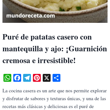
Puré de patatas casero con
mantequilla y ajo: ¡Guarnición
cremosa e irresistible!
W
Fa
Te
Pi
X
S
ha
ce
le
nt
ha
La cocina casera es un arte que nos permite explorar
ts
bo
gr
er
re
y disfrutar de sabores y texturas únicas, y una de las
A
ok
a
es
recetas más clásicas y deliciosas es el puré de
pp
m
t