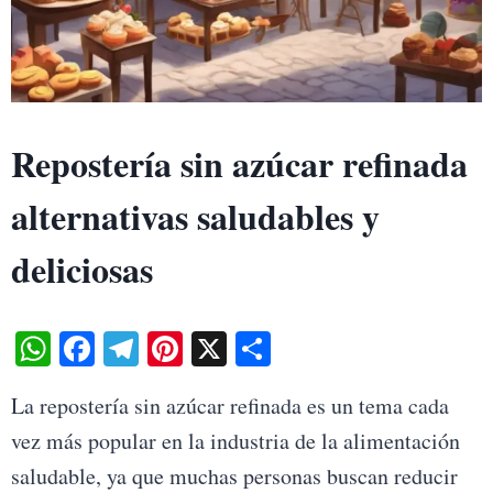
Repostería sin azúcar refinada
alternativas saludables y
deliciosas
W
Fa
Te
Pi
X
S
ha
ce
le
nt
ha
La repostería sin azúcar refinada es un tema cada
ts
bo
gr
er
re
vez más popular en la industria de la alimentación
A
ok
a
es
saludable, ya que muchas personas buscan reducir
pp
m
t