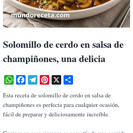
Solomillo de cerdo en salsa de
champiñones, una delicia
W
Fa
Te
Pi
X
S
ha
ce
le
nt
ha
Esta receta de solomillo de cerdo en salsa de
ts
bo
gr
er
re
champiñones es perfecta para cualquier ocasión,
A
ok
a
es
fácil de preparar y deliciosamente increíble.
pp
m
t