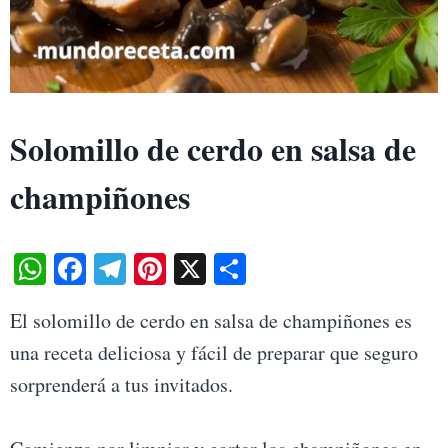
Solomillo de cerdo en salsa de
champiñones
W
Fa
Te
Pi
X
S
ha
ce
le
nt
ha
El solomillo de cerdo en salsa de champiñones es
ts
bo
gr
er
re
una receta deliciosa y fácil de preparar que seguro
A
ok
a
es
sorprenderá a tus invitados.
pp
m
t