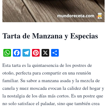
Tarta de Manzana y Especias
W
Fa
Te
Pi
X
S
ha
ce
le
nt
ha
Esta tarta es la quintaesencia de los postres de
ts
bo
gr
er
re
otoño, perfecta para compartir en una reunión
A
ok
a
es
familiar. Su sabor a manzana asada y la mezcla de
pp
m
t
canela y nuez moscada evocan la calidez del hogar y
la nostalgia de los días más cortos. Es un postre que
no solo satisface el paladar, sino que también crea