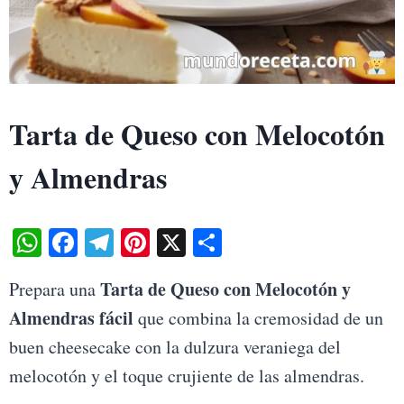
Tarta de Queso con Melocotón
y Almendras
W
Fa
Te
Pi
X
S
ha
ce
le
nt
ha
Tarta de Queso con Melocotón y
Prepara una
ts
bo
gr
er
re
Almendras fácil
que combina la cremosidad de un
A
ok
a
es
buen cheesecake con la dulzura veraniega del
pp
m
t
melocotón y el toque crujiente de las almendras.