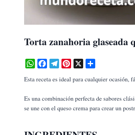
Torta zanahoria glaseada 
W
Fa
Te
Pi
X
S
ha
ce
le
nt
ha
Esta receta es ideal para cualquier ocasión, f
ts
bo
gr
er
re
A
ok
a
es
Es una combinación perfecta de sabores clási
pp
m
t
se une con el queso crema para crear un postre
INGREDIENTES