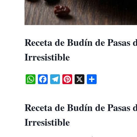
Receta de Budín de Pasas 
Irresistible
W
Fa
Te
Pi
X
S
ha
ce
le
nt
ha
ts
bo
gr
er
re
Receta de
Budín de Pasas 
A
ok
a
es
pp
m
t
Irresistible