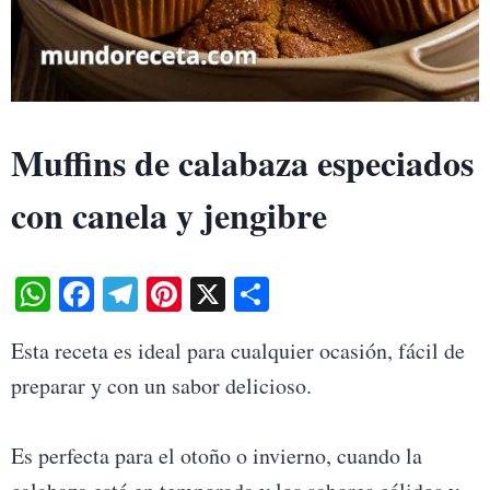
Muffins de calabaza especiados
con canela y jengibre
W
Fa
Te
Pi
X
S
ha
ce
le
nt
ha
Esta receta es ideal para cualquier ocasión, fácil de
ts
bo
gr
er
re
preparar y con un sabor delicioso.
A
ok
a
es
pp
m
t
Es perfecta para el otoño o invierno, cuando la