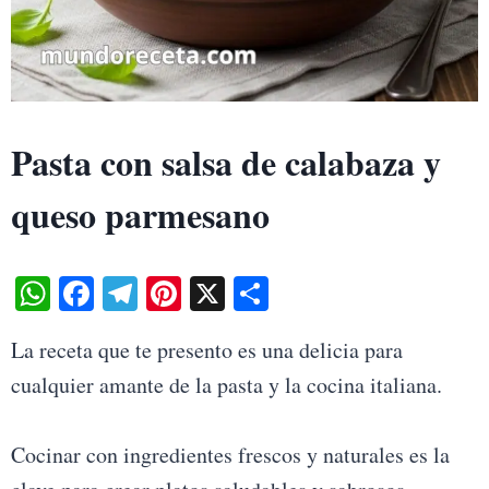
Pasta con salsa de calabaza y
queso parmesano
W
Fa
Te
Pi
X
S
ha
ce
le
nt
ha
La receta que te presento es una delicia para
ts
bo
gr
er
re
cualquier amante de la pasta y la cocina italiana.
A
ok
a
es
pp
m
t
Cocinar con ingredientes frescos y naturales es la