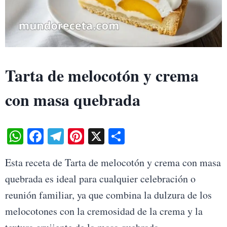
Tarta de melocotón y crema
con masa quebrada
W
Fa
Te
Pi
X
S
ha
ce
le
nt
ha
Esta receta de Tarta de melocotón y crema con masa
ts
bo
gr
er
re
quebrada es ideal para cualquier celebración o
A
ok
a
es
reunión familiar, ya que combina la dulzura de los
pp
m
t
melocotones con la cremosidad de la crema y la