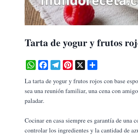
Tarta de yogur y frutos ro
W
Fa
Te
Pi
X
S
ha
ce
le
nt
ha
La tarta de yogur y frutos rojos con base esp
ts
bo
gr
er
re
sea una reunión familiar, una cena con amigo
A
ok
a
es
paladar.
pp
m
t
Cocinar en casa siempre es garantía de una 
controlar los ingredientes y la cantidad de az